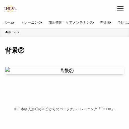
ホーム
トレーニング
加圧整体・ケアメンテナンス
料金表
予約は
ホーム
背景②
©
日本橋人形町の20分からのパーソナルトレーニング「THIDA」.