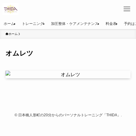
ホーム
トレーニング
加圧整体・ケアメンテナンス
料金表
予約は
ホーム
オムレツ
©
日本橋人形町の20分からのパーソナルトレーニング「THIDA」.