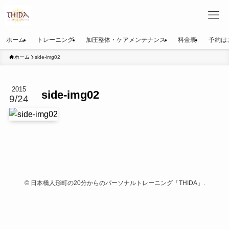
ホーム
トレーニング
加圧整体・ケアメンテナンス
料金表
予約は
ホーム
side-img02
2015
side-img02
9/24
©
日本橋人形町の20分からのパーソナルトレーニング「THIDA」.