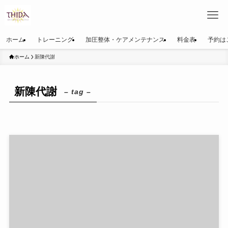
ホーム
トレーニング
加圧整体・ケアメンテナンス
料金表
予約は
ホーム
新陳代謝
新陳代謝
– tag –